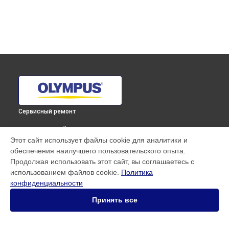
Сервисный ремонт
ВЫБЕРИ СВОЙ ГОРОД
Этот сайт использует файлы cookie для аналитики и
Замена микрофона фотоаппарата OM-D E-M1X body
обеспечения наилучшего пользовательского опыта.
Olympus в
Краснодаре
Продолжая использовать этот сайт, вы соглашаетесь с
Замена микрофона фотоаппарата OM-D E-M1X body
использованием файлов cookie.
Политика
Olympus в
Ростове-на-Дону
конфиденциальности
Замена микрофона фотоаппарата OM-D E-M1X body
Olympus в
Нижнем Новгороде
Принять все
Замена микрофона фотоаппарата OM-D E-M1X body
Olympus в
Новосибирске